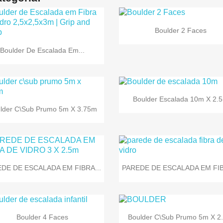

Vista rápida
Boulder 2 Faces

Vista rápida
Boulder De Escalada Em...

Vista rápida
Boulder Escalada 10m X 2.

Vista rápida
lder C\sub Prumo 5m X 3.75m


Vista rápida
Vista rápida
DE DE ESCALADA EM FIBRA...
PAREDE DE ESCALADA EM FIB


Vista rápida
Vista rápida
Boulder 4 Faces
Boulder C\sub Prumo 5m X 2