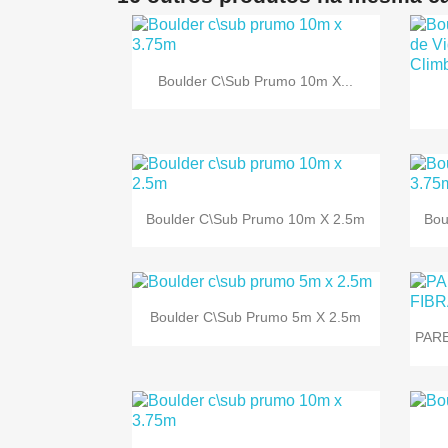

Vista rápida
Boulder C\sub Prumo 10m X...

Vista rápida
Boulder C\sub Prumo 10m X 2.5m
Bou

Vista rápida
Boulder C\sub Prumo 5m X 2.5m
PARE