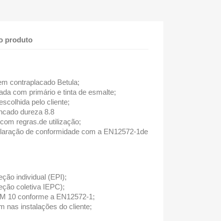
o produto
em contraplacado Betula;
tada com primário e tinta de esmalte;
scolhida pelo cliente;
ncado dureza 8.8
com regras.de utilização;
eclaração de conformidade com a EN12572-1de
ção individual (EPI);
ção coletiva IEPC);
 M 10 conforme a EN12572-1;
 nas instalações do cliente;