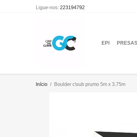
Ligue-nos:
223194792
EPI
PRESA
Início
Boulder c\sub prumo 5m x 3.75m