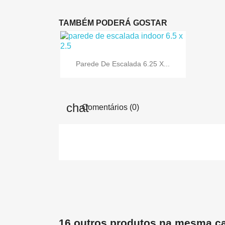
TAMBÉM PODERÁ GOSTAR

Vista rápida
Parede De Escalada 6.25 X...
Comentários (0)
16 outros produtos na mesma ca