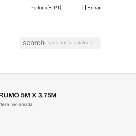


Português PT
Entrar
search
RUMO 5M X 3.75M
eira não areada